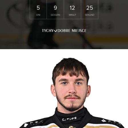
5
9
12
25
DNI
GODZIN
MINUT
SEKUND