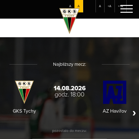
A
A
A
+A
++A
Najbliższy mecz:
14.08.2026
godz. 18:00
GKS Tychy
AZ Havířov
HC
pozostalo do meczu: