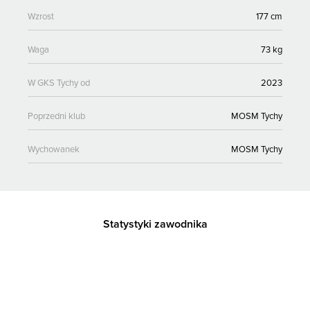
Wzrost
177 cm
Waga
73 kg
W GKS Tychy od
2023
Poprzedni klub
MOSM Tychy
Wychowanek
MOSM Tychy
Statystyki zawodnika