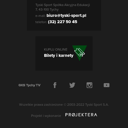
Tyski Sport Spółka Akcyjna Edukacji
7, 43-100 Tychy
biuro@tyski-sport.pl
e-mail:
(32) 227 50 45
telefon:
KUPUJ ONLINE
Bilety i karnety
Wszelkie prawa zastrzeżone © 2003-2022 Tyski Sport S.A.
Projekt i wykonanie