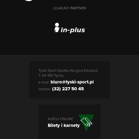
LOJALNY PARTNER
Tyski Sport Spółka Akcyjna Edukacji
7, 43-100 Tychy
biuro@tyski-sport.pl
e-mail:
(32) 227 50 45
telefon:
KUPUJ ONLINE
Bilety i karnety