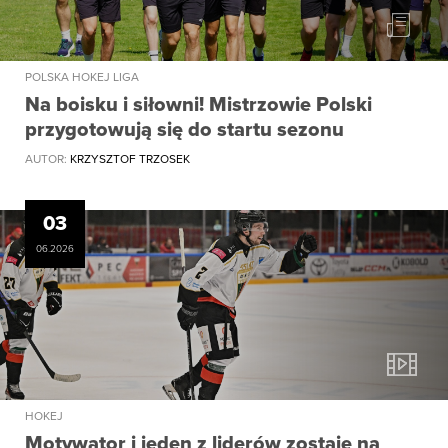
POLSKA HOKEJ LIGA
Na boisku i siłowni! Mistrzowie Polski
przygotowują się do startu sezonu
AUTOR:
KRZYSZTOF TRZOSEK
03
06.2026
HOKEJ
Motywator i jeden z liderów zostaje na