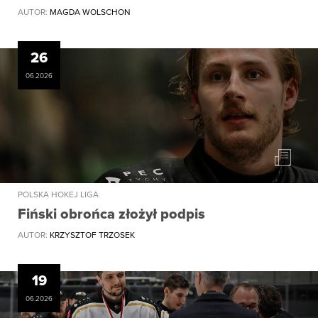
AUTOR:
MAGDA WOLSCHON
26
06.2026
POLSKA HOKEJ LIGA
Fiński obrońca złożył podpis
AUTOR:
KRZYSZTOF TRZOSEK
19
06.2026