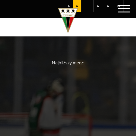
A
A
A
+A
++A
Najbliższy mecz: