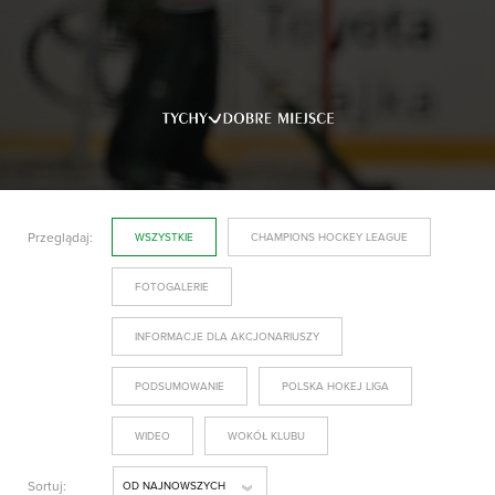
Przeglądaj:
WSZYSTKIE
CHAMPIONS HOCKEY LEAGUE
FOTOGALERIE
INFORMACJE DLA AKCJONARIUSZY
PODSUMOWANIE
POLSKA HOKEJ LIGA
WIDEO
WOKÓŁ KLUBU
Sortuj:
OD NAJNOWSZYCH