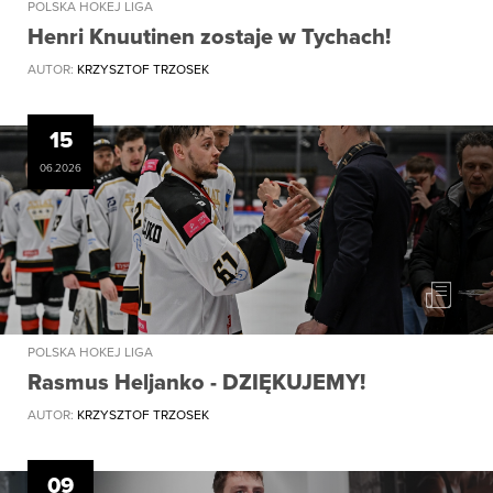
POLSKA HOKEJ LIGA
Henri Knuutinen zostaje w Tychach!
AUTOR:
KRZYSZTOF TRZOSEK
15
06.2026
POLSKA HOKEJ LIGA
Rasmus Heljanko - DZIĘKUJEMY!
AUTOR:
KRZYSZTOF TRZOSEK
09