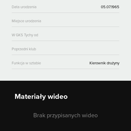
Data urodzenia
05.07.1965
Miejsce urodzenia
W GKS Tychy od
Poprzedni klub
Funkcja w sztabie
Kierownik drużyny
Materiały wideo
Brak przypisanych wideo