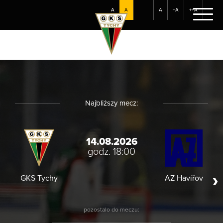
A
A
A
+A
++A
Najbliższy mecz:
14.08.2026
godz. 18:00
GKS Tychy
AZ Havířov
HC
pozostalo do meczu: