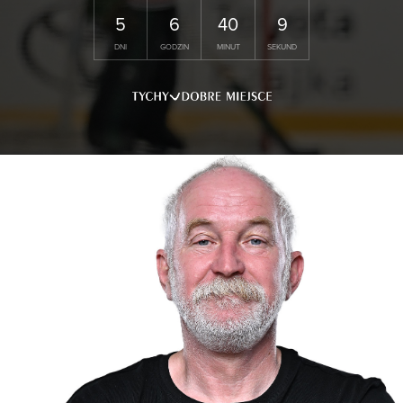
5
6
40
9
DNI
GODZIN
MINUT
SEKUND