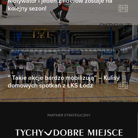
Motywator i jeden z liderów zostaje na
kolejny sezon!
KOSZYKÓWKA
” Takie akcje bardzo mobilizują” – Kulisy
domowych spotkań z ŁKS Łódź
PARTNER STRATEGICZNY