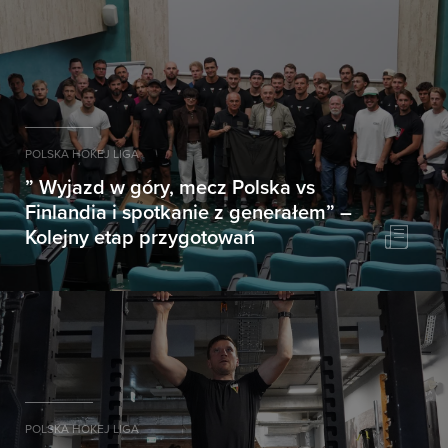
POLSKA HOKEJ LIGA
” Wyjazd w góry, mecz Polska vs
Finlandia i spotkanie z generałem” –
Kolejny etap przygotowań
POLSKA HOKEJ LIGA