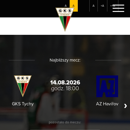
A
A
A
+A
++A
Najbliższy mecz:
14.08.2026
godz. 18:00
GKS Tychy
AZ Havířov
HC
pozostalo do meczu: