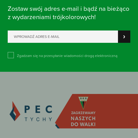
Zostaw swój adres e-mail i bądź na bieżąco
z wydarzeniami trójkolorowych!
Zgadzam się na przesyłanie wiadomości drogą elektroniczną