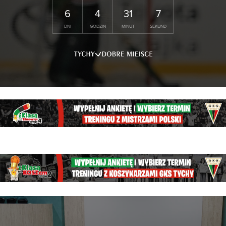
6
4
31
6
DNI
GODZIN
MINUT
SEKUND