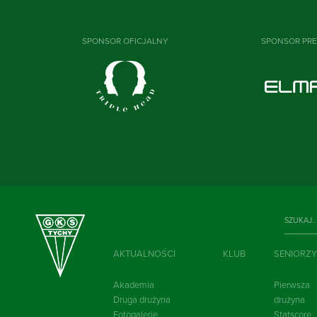
SPONSOR OFICJALNY
SPONSOR PR
AKTUALNOŚCI
KLUB
SENIORZY
Akademia
Pierwsza
Druga drużyna
drużyna
Fotogalerie
Statscore