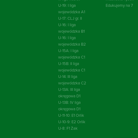
U-19: I liga
Edukujemy na 7
wojewódzka A1
U-17: CLJ gr. II
U-16: I liga
wojewódzka B1
U-16: I liga
wojewódzka B2
U-15A: I liga
wojewódzka C1
U-15B: II liga
wojewódzka C1
U-14: III liga
wojewódzka C2
U-13A: III liga
okręgowa D1
U-13B: IV liga
okręgowa D1
U-11-10: E1 Orlik
U-10-9: E2 Orlik
U-8: F1 Żak