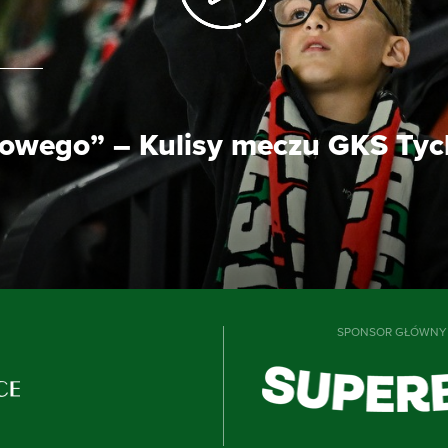
owego” – Kulisy meczu GKS Tych
SPONSOR GŁÓWNY