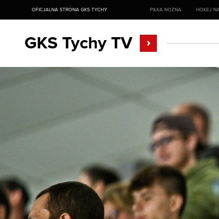
OFICJALNA STRONA GKS TYCHY
PIŁKA NOŻNA
HOKEJ NA
GKS Tychy TV