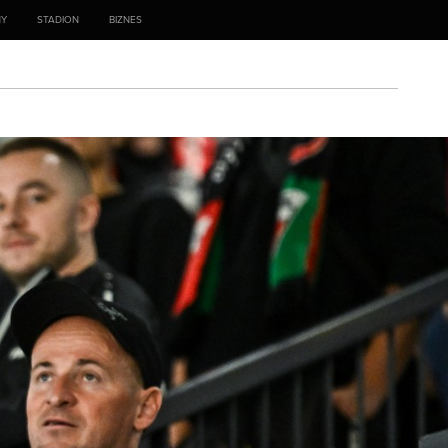
NY
STADION
BIZNES