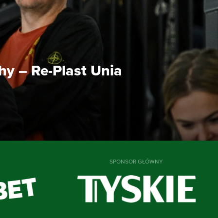
y – Re-Plast Unia
SPONSOR GŁÓWNY