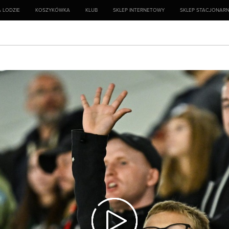
 LODZIE
KOSZYKÓWKA
KLUB
SKLEP INTERNETOWY
SKLEP STACJONAR