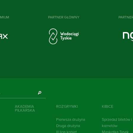
EMIUM
PARTNER GŁÓWNY
PARTNE
AKADEMIA
ROZGRYWKI
KIBICE
PIŁKARSKA
Pierwsza drużyna
Sprzedaż biletów i
Druga drużyna
karnetów
III liga kobiet
Maskotka Tysek