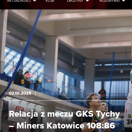
AKTUALNOŚCI
KLUB
DRUŻYNY
ROZGRYWKI
02.10.2025
godz. 16:43
Relacja z meczu GKS Tychy
– Miners Katowice 108:86