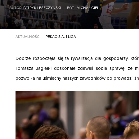
AUTOR:
PATRYK LESZCZYNSKI
FOT.:
MICHAŁ GIEL
AKTUALNOŚCI
PEKAO S.A. 1 LIGA
Dobrze rozpoczęła się ta rywalizacja dla gospodarzy, któ
Tomasza Jagiełki doskonale zdawali sobie sprawę, że m
pozwoliła na uśmiechy naszych zawodników bo prowadziliśm