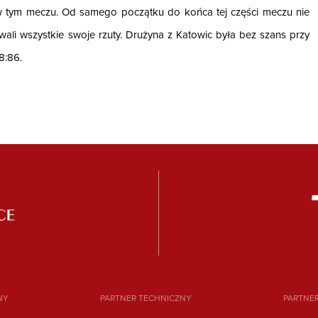
w tym meczu. Od samego początku do końca tej części meczu nie
ywali wszystkie swoje rzuty. Drużyna z Katowic była bez szans przy
8:86.
NY
PARTNER TECHNICZNY
PARTNE