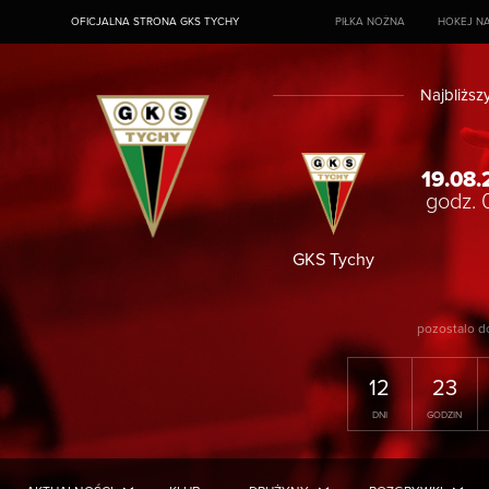
OFICJALNA STRONA GKS TYCHY
PIŁKA NOŻNA
HOKEJ NA
Najbliższ
19.08.
godz. 
GKS Tychy
pozostalo d
12
23
DNI
GODZIN