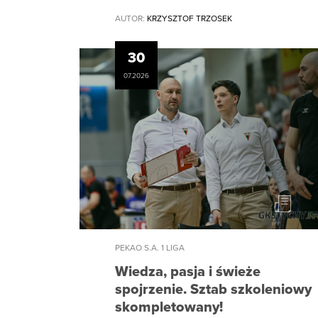
AUTOR:
KRZYSZTOF TRZOSEK
30
07.2026
PEKAO S.A. 1 LIGA
Wiedza, pasja i świeże
spojrzenie. Sztab szkoleniowy
skompletowany!