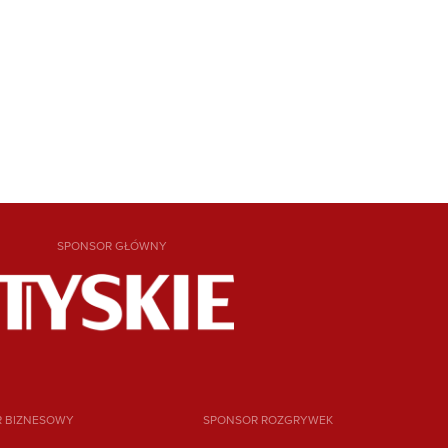
SPONSOR GŁÓWNY
R BIZNESOWY
SPONSOR ROZGRYWEK