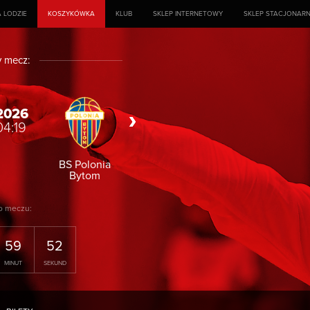
 LODZIE
KOSZYKÓWKA
KLUB
SKLEP INTERNETOWY
SKLEP STACJONAR
y mecz:
2026
22.08.2026
04:19
godz. 17:00
BS Polonia
Zdrovo Polonia
Bytom
1912 Leszno
o meczu:
59
50
MINUT
SEKUND