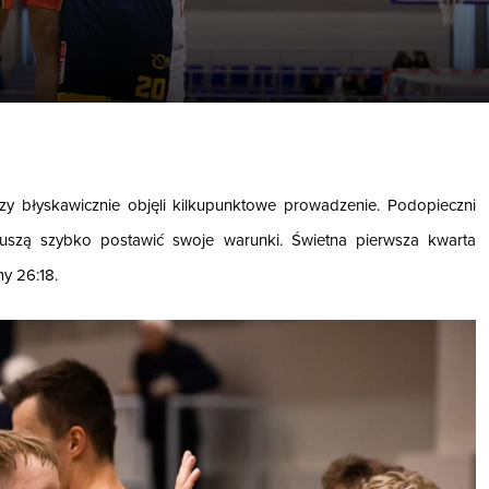
rzy błyskawicznie objęli kilkupunktowe prowadzenie. Podopieczni
uszą szybko postawić swoje warunki. Świetna pierwsza kwarta
y 26:18.