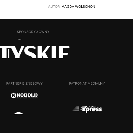
AUTOR:
MAGDA WOLSCHON
SPONSOR GŁÓWNY
PARTNER BIZNESOWY
PATRONAT MEDIALNY