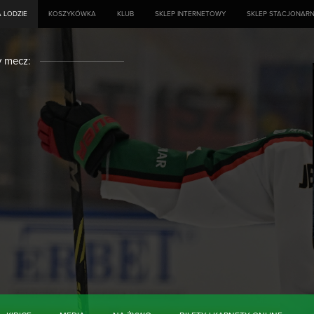
 LODZIE
KOSZYKÓWKA
KLUB
SKLEP INTERNETOWY
SKLEP STACJONAR
y mecz: