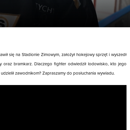
awił się na Stadionie Zimowym, założył hokejowy sprzęt i wyszedł
hy oraz bramkarz. Dlaczego fighter odwiedził lodowisko, kto jego
 udzielił zawodnikom? Zapraszamy do posłuchania wywiadu.