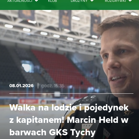
AKTUALNOŚCI
KLUB
DRUŻYNY
ROZGRYWKI
08.01.2026
godz. 15:35
Walka na lodzie i pojedynek
z kapitanem! Marcin Held w
barwach GKS Tychy