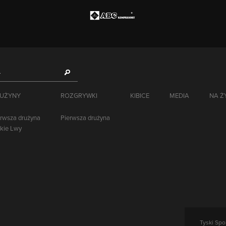
UŻYNY
ROZGRYWKI
KIBICE
MEDIA
NA 
erwsza drużyna
Pierwsza drużyna
skie Lwy
Tyski Spo