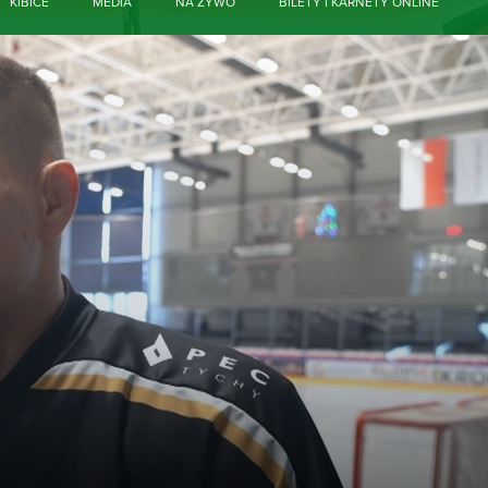
KIBICE
MEDIA
NA ŻYWO
BILETY I KARNETY ONLINE