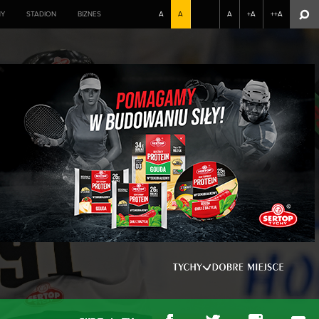
NY
STADION
BIZNES
A
A
A
+A
++A