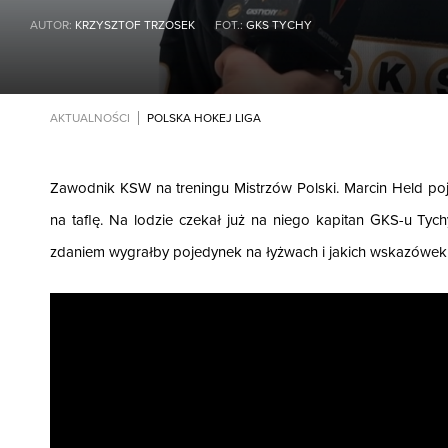
AUTOR:
KRZYSZTOF TRZOSEK
FOT.:
GKS TYCHY
AKTUALNOŚCI
POLSKA HOKEJ LIGA
Zawodnik KSW na treningu Mistrzów Polski. Marcin Held poj
na taflę. Na lodzie czekał już na niego kapitan GKS-u Tyc
zdaniem wygrałby pojedynek na łyżwach i jakich wskazówek