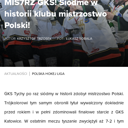
MIS7RZ GKS! Siódme w
historii klubu mistrzostwo
Polski!
AUTOR:
KRZYSZTOF TRZOSEK
FOT.:
ŁUKASZ SOBALA
AKTUALNOŚCI
POLSKA HOKEJ LIGA
GKS Tychy po raz siódmy w historii zdobył mistrzostwo Polski.
Trójkolorowi tym samym obronili tytuł wywalczony dokładnie
przed rokiem i w pełni zdominowali finałowe starcie z GKS
Katowice. W ostatnim meczu tyszanie zwyciężyli aż 7-2 i tym