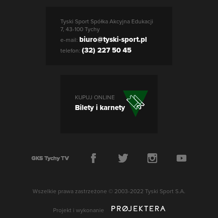
Tyski Sport Spółka Akcyjna Edukacji
7, 43-100 Tychy
biuro@tyski-sport.pl
e-mail:
(32) 227 50 45
telefon:
KUPUJ ONLINE
Bilety i karnety
Wszelkie prawa zastrzeżone © 2003-2022 Tyski Sport S.A.
Projekt i wykonanie