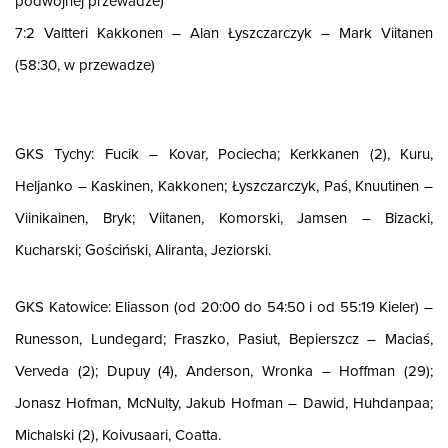
podwójnej przewadze)
7:2 Valtteri Kakkonen – Alan Łyszczarczyk – Mark Viitanen
(58:30, w przewadze)
GKS Tychy: Fucik – Kovar, Pociecha; Kerkkanen (2), Kuru,
Heljanko – Kaskinen, Kakkonen; Łyszczarczyk, Paś, Knuutinen –
Viinikainen, Bryk; Viitanen, Komorski, Jamsen – Bizacki,
Kucharski; Gościński, Aliranta, Jeziorski.
GKS Katowice: Eliasson (od 20:00 do 54:50 i od 55:19 Kieler) –
Runesson, Lundegard; Fraszko, Pasiut, Bepierszcz – Maciaś,
Verveda (2); Dupuy (4), Anderson, Wronka – Hoffman (29);
Jonasz Hofman, McNulty, Jakub Hofman – Dawid, Huhdanpaa;
Michalski (2), Koivusaari, Coatta.