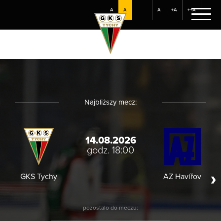
A
A
A
+A
++A
Najbliższy mecz:
14.08.2026
godz. 18:00
GKS Tychy
AZ Havířov
HC
pozostalo do meczu: