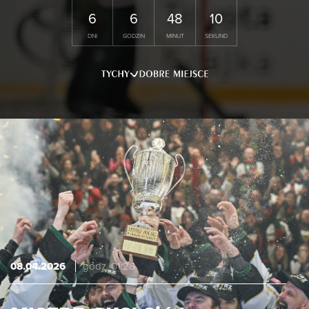
6
6
48
9
DNI
GODZIN
MINUT
SEKUND
08.04.2026
godz. 01:26