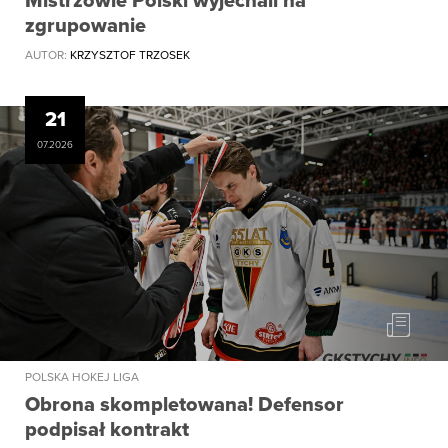
Mistrzowie Polski wyjechali na
zgrupowanie
AUTOR:
KRZYSZTOF TRZOSEK
21
07.2026
POLSKA HOKEJ LIGA
Obrona skompletowana! Defensor
podpisał kontrakt