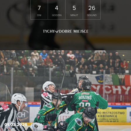
7
4
5
25
DNI
GODZIN
MINUT
SEKUND
01.03.2026
godz. 19:52