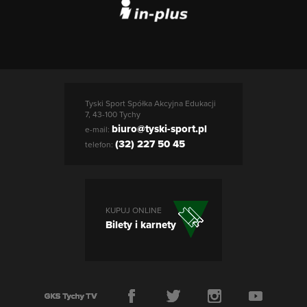
Tyski Sport Spółka Akcyjna Edukacji
7, 43-100 Tychy
biuro@tyski-sport.pl
e-mail:
(32) 227 50 45
telefon:
KUPUJ ONLINE
Bilety i karnety