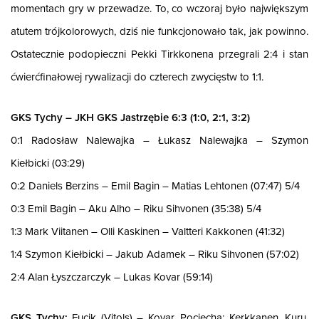
momentach gry w przewadze. To, co wczoraj było największym
atutem trójkolorowych, dziś nie funkcjonowało tak, jak powinno.
Ostatecznie podopieczni Pekki Tirkkonena przegrali 2:4 i stan
ćwierćfinałowej rywalizacji do czterech zwycięstw to 1:1.
GKS Tychy – JKH GKS Jastrzębie 6:3 (1:0, 2:1, 3:2)
0:1 Radosław Nalewajka – Łukasz Nalewajka – Szymon
Kiełbicki (03:29)
0:2 Daniels Berzins – Emil Bagin – Matias Lehtonen (07:47) 5/4
0:3 Emil Bagin – Aku Alho – Riku Sihvonen (35:38) 5/4
1:3 Mark Viitanen – Olli Kaskinen – Valtteri Kakkonen (41:32)
1:4 Szymon Kiełbicki – Jakub Adamek – Riku Sihvonen (57:02)
2:4 Alan Łyszczarczyk – Lukas Kovar (59:14)
GKS Tychy:
Fucik (Vitols) – Kovar, Pociecha; Kerkkanen, Kuru,