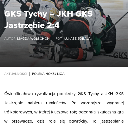
GKS Tychy – JKH GKS
Jastrzębie 2:4
AUTOR:
MAGDA WOLSCHON
FOT.:
ŁUKASZ SOBALA
AKTUALNOŚCI
POLSKA HOKEJ LIGA
Ćwierćfinałowa rywalizacja pomiędzy GKS Tychy a JKH GKS
Jastrzębie nabiera rumieńców. Po wczorajszej wygranej
trójkolorowych, w której kluczową rolę odegrała skuteczna gra
w przewadze, dziś role się odwróciły. To jastrzębianie