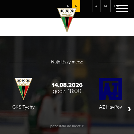
A
A
A
+A
++A
Najbliższy mecz:
14.08.2026
godz. 18:00
GKS Tychy
AZ Havířov
HC
pozostalo do meczu: