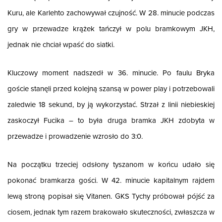
Kuru, ale Karlehto zachowywał czujność. W 28. minucie podczas
gry w przewadze krążek tańczył w polu bramkowym JKH,
jednak nie chciał wpaść do siatki.
Kluczowy moment nadszedł w 36. minucie. Po faulu Bryka
goście stanęli przed kolejną szansą w power play i potrzebowali
zaledwie 18 sekund, by ją wykorzystać. Strzał z linii niebieskiej
zaskoczył Fucika – to była druga bramka JKH zdobyta w
przewadze i prowadzenie wzrosło do 3:0.
Na początku trzeciej odsłony tyszanom w końcu udało się
pokonać bramkarza gości. W 42. minucie kapitalnym rajdem
lewą stroną popisał się Vitanen. GKS Tychy próbował pójść za
ciosem, jednak tym razem brakowało skuteczności, zwłaszcza w