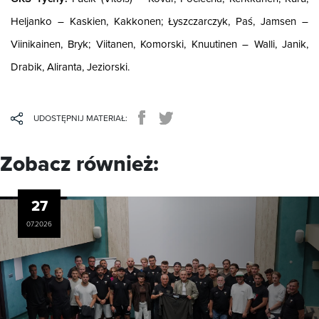
Heljanko – Kaskien, Kakkonen; Łyszczarczyk, Paś, Jamsen –
Viinikainen, Bryk; Viitanen, Komorski, Knuutinen – Walli, Janik,
Drabik, Aliranta, Jeziorski.
UDOSTĘPNIJ MATERIAŁ:
Zobacz również:
27
07.2026