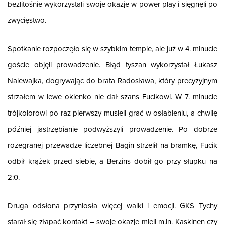
bezlitośnie wykorzystali swoje okazje w power play i sięgnęli po
zwycięstwo.
Spotkanie rozpoczęło się w szybkim tempie, ale już w 4. minucie
goście objęli prowadzenie. Błąd tyszan wykorzystał Łukasz
Nalewajka, dogrywając do brata Radosława, który precyzyjnym
strzałem w lewe okienko nie dał szans Fucikowi. W 7. minucie
trójkolorowi po raz pierwszy musieli grać w osłabieniu, a chwilę
później jastrzębianie podwyższyli prowadzenie. Po dobrze
rozegranej przewadze liczebnej Bagin strzelił na bramkę, Fucik
odbił krążek przed siebie, a Berzins dobił go przy słupku na
2:0.
Druga odsłona przyniosła więcej walki i emocji. GKS Tychy
starał się złapać kontakt – swoje okazje mieli m.in. Kaskinen czy