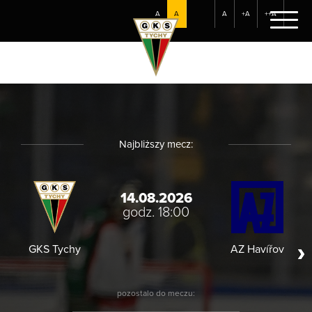
A
A
A
+A
++A
Najbliższy mecz:
14.08.2026
godz. 18:00
GKS Tychy
AZ Havířov
HC
pozostalo do meczu: