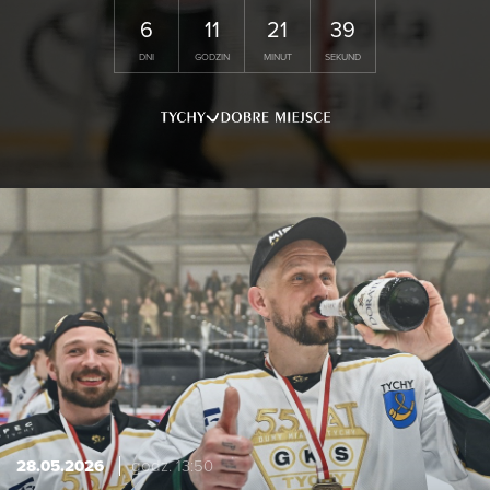
6
11
21
38
DNI
GODZIN
MINUT
SEKUND
28.05.2026
godz. 13:50