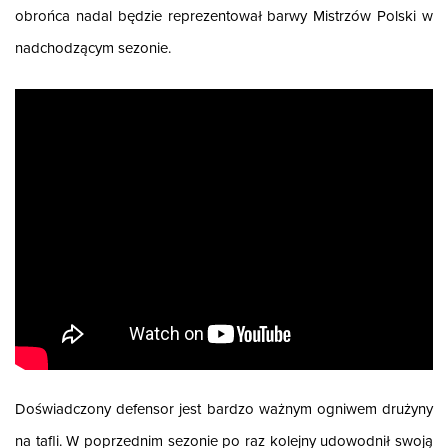
obrońca nadal będzie reprezentował barwy Mistrzów Polski w
nadchodzącym sezonie.
Doświadczony defensor jest bardzo ważnym ogniwem drużyny
na tafli. W poprzednim sezonie po raz kolejny udowodnił swoją