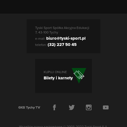
Tyski Sport Spółka Akcyjna Edukacji
7, 43-100 Tychy
biuro@tyski-sport.pl
e-mail:
(32) 227 50 45
telefon:
KUPUJ ONLINE
Bilety i karnety
Wszelkie prawa zastrzeżone © 2003-2022 Tyski Sport S.A.